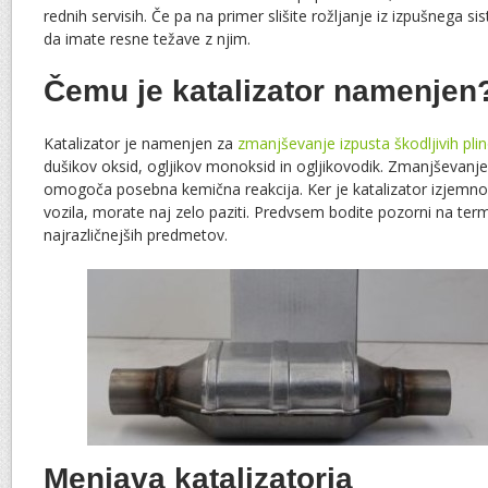
rednih servisih. Če pa na primer slišite rožljanje iz izpušnega si
da imate resne težave z njim.
Čemu je katalizator namenjen
Katalizator je namenjen za
zmanjševanje izpusta škodljivih pli
dušikov oksid, ogljikov monoksid in ogljikovodik. Zmanjševanje
omogoča posebna kemična reakcija. Ker je katalizator izjemno 
vozila, morate naj zelo paziti. Predvsem bodite pozorni na ter
najrazličnejših predmetov.
Menjava katalizatorja