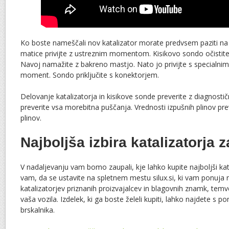
Ko boste nameščali nov katalizator morate predvsem paziti na
matice privijte z ustreznim momentom. Kisikovo sondo očistit
Navoj namažite z bakreno mastjo. Nato jo privijte s specialni
moment. Sondo priključite s konektorjem.
Delovanje katalizatorja in kisikove sonde preverite z diagnosti
preverite vsa morebitna puščanja. Vrednosti izpušnih plinov pre
plinov.
Najboljša izbira katalizatorja 
V nadaljevanju vam bomo zaupali, kje lahko kupite najboljši ka
vam, da se ustavite na spletnem mestu silux.si, ki vam ponuja
katalizatorjev priznanih proizvajalcev in blagovnih znamk, tem
vaša vozila. Izdelek, ki ga boste želeli kupiti, lahko najdete s 
brskalnika.