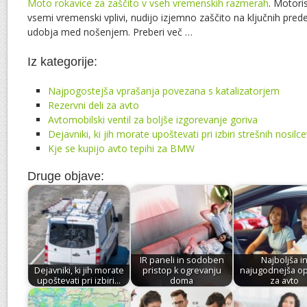
Moto rokavice za zaščito v vseh vremenskih razmerah
. Motoris
vsemi vremenski vplivi, nudijo izjemno zaščito na ključnih prede
udobja med nošenjem. Preberi več …
Iz kategorije:
Najpogostejša vprašanja povezana s katalizatorjem
Rezervni deli za avto
Avtomobilski ventil za boljše izgorevanje goriva
Dejavniki, ki jih morate upoštevati pri izbiri strešnih nosilc
Kje se kupijo avto tepihi za BMW
Druge objave:
IR paneli in sodoben
Najboljša i
Dejavniki, ki jih morate
pristop k ogrevanju
najugodnejša o
upoštevati pri izbiri…
doma
za avto