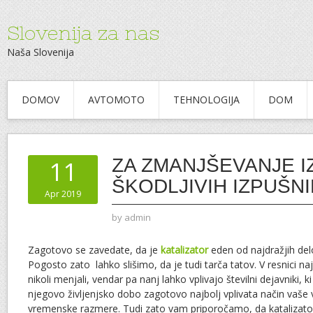
Slovenija za nas
Naša Slovenija
DOMOV
AVTOMOTO
TEHNOLOGIJA
DOM
ZA ZMANJŠEVANJE I
11
ŠKODLJIVIH IZPUŠNI
Apr 2019
by
admin
Zagotovo se zavedate, da je
katalizator
eden od najdražjih de
Pogosto zato lahko slišimo, da je tudi tarča tatov. V resnici naj
nikoli menjali, vendar pa nanj lahko vplivajo številni dejavniki,
njegovo življenjsko dobo zagotovo najbolj vplivata način vaše v
vremenske razmere. Tudi zato vam priporočamo, da katalizator