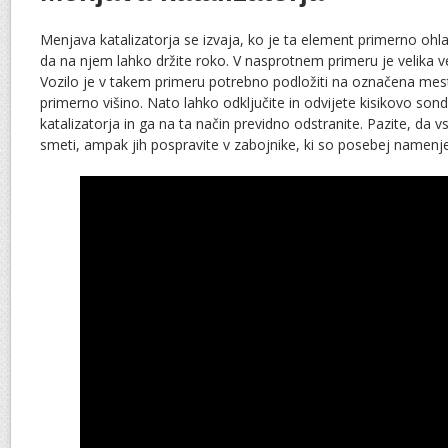
Menjava katalizatorja se izvaja, ko je ta element primerno ohla
da na njem lahko držite roko. V nasprotnem primeru je velika ver
Vozilo je v takem primeru potrebno podložiti na označena mesta
primerno višino. Nato lahko odključite in odvijete kisikovo sond
katalizatorja in ga na ta način previdno odstranite. Pazite, da 
smeti, ampak jih pospravite v zabojnike, ki so posebej namenjen