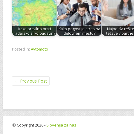
Kako pravilno brati
Kako pogost je stres na
Najboljša rešit
radarsko sliko padavin?
delovnem mestu?
težave v partne
Posted in:
Avtomoto
←
Previous Post
© Copyright 2026 -
Slovenija za nas